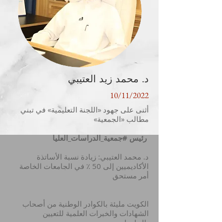
د. محمد زيد العتيبي
10/11/2022
أثنى على جهود «اللجنة التعليمية» في تبني
مطالب «الجمعية»
رئيس #جمعية_الدراسات_العليا
د. محمد العتيبي: زيادة نسبة الأساتذة
الأكاديميين إلى 50 ٪ في الجامعات الخاصة
أمر مستحق
الكويت مليئة بالكوادر الوطنية من أصحاب
الشهادات والخبرات العلمية للتعيين