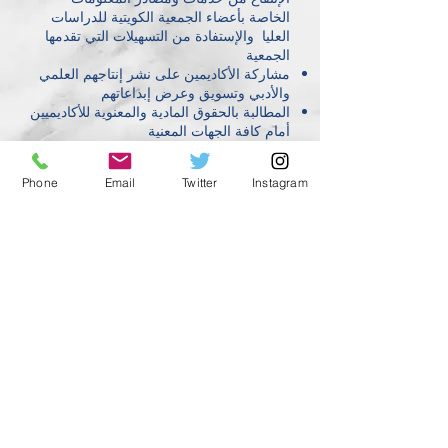
الخاصة بأعضاء الجمعية الكويتية للدراسات
العليا والإستفادة من التسهيلات التي تقدمها
الجمعية
مشاركة الأكاديمين على نشر إنتاجهم العلمي
والأدبي وتسويق وعرض إبداعاتهم
المطالبة بالحقوق المادية والمعنوية للأكاديميين
أمام كافة الجهات المعنية
المشاركة بالمؤتمرات العلمية والندوات
والملتقيات العلمية وتطوير المعلومات
Phone
Email
Twitter
Instagram
والمعارف لدى المنتسبين للرقي بمستواهم
العلمي
مساعدة الجمعية للباحثين تظهر في إتاحة
فرص عمل في الجامعات والمؤسسات البحثية
والعلمية
© 2019 by kuwait association for graduate strudies.
Proudly created with
geekspond.com