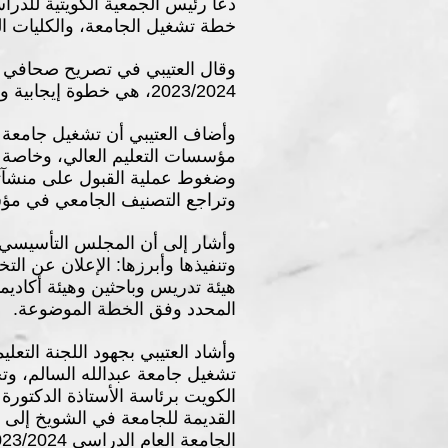
دعا رئيس الجمعية الكويتية للدرا
خطة تشغيل الجامعة، والكليات الت
وقال العتيبي في تصريح صحافي إ
2023/2024، هي خطوة إيجابية وموفقة تتماشى مع خطة الدولة والنهوض بمؤسساتها وتحقيق استراتيجيتها لعام 2035.
وأضاف العتيبي أن تشغيل جامعة ع
مؤسسات التعليم العالي، وخاصة جام
وضغوط عملية القبول على منشآتهم
وتراجع التصنيف الجامعي في مؤشر
وأشار إلى أن المجلس التأسيسي ل
وتنفيذها وأبرزها: الإعلان عن ال
هيئة تدريس وباحثين وهيئة أكاديم
المحدد وفق الخطة الموضوعة.
وأشاد العتيبي بجهود اللجنة التع
تشغيل جامعة عبدالله السالم، وتحد
الكويت برئاسة الأستاذة الدكتورة
القديمة للجامعة في الشويخ إلى 