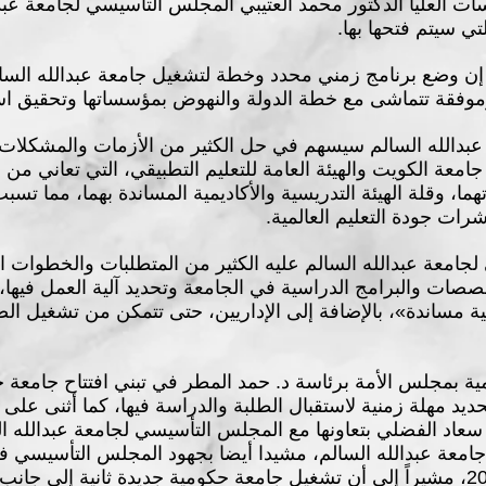
سات العليا الدكتور محمد العتيبي المجلس التأسيسي لجامعة عبد
ي سيتم فتحها بها.
ن وضع برنامج زمني محدد وخطة لتشغيل جامعة عبدالله السالم
بدالله السالم سيسهم في حل الكثير من الأزمات والمشكلات ال
عة الكويت والهيئة العامة للتعليم التطبيقي، التي تعاني من زيا
ا، وقلة الهيئة التدريسية والأكاديمية المساندة بهما، مما 
ات جودة التعليم العالمية.
جامعة عبدالله السالم عليه الكثير من المتطلبات والخطوات ال
تخصصات والبرامج الدراسية في الجامعة وتحديد آلية العمل فيها
ية مساندة»، بالإضافة إلى الإداريين، حتى تتمكن من تشغيل ال
ليمية بمجلس الأمة برئاسة د. حمد المطر في تبني افتتاح جامعة 
يد مهلة زمنية لاستقبال الطلبة والدراسة فيها، كما أثنى على د
 سعاد الفضلي بتعاونها مع المجلس التأسيسي لجامعة عبدالله ال
جامعة عبدالله السالم، مشيدا أيضا بجهود المجلس التأسيسي 
الجامعة العام الدراسي 2023/2024، مشيراً إلى أن تشغيل جامعة حكومية جديدة ثانية