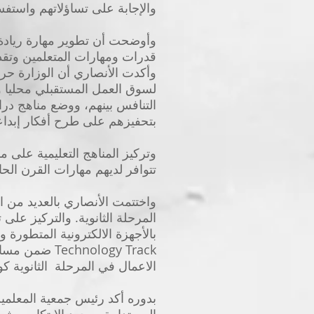
والإجابة على تساؤلاتهم واستفس
وأوضحت أن تطوير مهارة ريادة ا
قدرات ومهارات المتعلمين وتقدم
وأكدت الأنصاري أن الوزارة حرص
لسوق العمل المستقبلي محليا وع
التنافس بينهم، ووضع مناهج درا
بتحفيزهم على طرح أفكار إبداعية
وتركيز المناهج التعليمية على
تتوافر لديهم مهارات القرن الحا
واختتمت الأنصاري بالعديد من ال
المرحلة الثانوية. والتركيز على
بالأجهزة الالكترونية المتطورة
nology Track
الاعمال في المرحلة الثانوية كو
بدوره أكد رئيس جمعية المعلمين