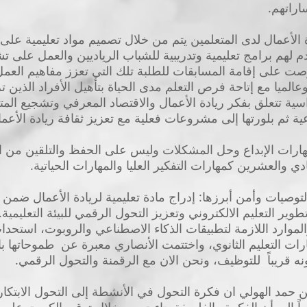
اراتهم.
لأعمال لدى المتعلمين يتم من خلال تصميم مواد تعليمية على 
 لهم برامج تعليمية وتدريبية للشباب الرياديين والعمل على 
ت على إقامة المسابقات للطلبة تلك التي تعزز مفاهيم العمل 
الميا مع إتاحة فرص التعلم مدى الحياة بتأهيل الأفراد الذين
سية تتعلق بفكر ريادة الأعمال والاقتصاد المعرفي وتشجيع المتع
 ثم بلورتها إلى مشروعات فعلية مع تعزيز ثقافة ريادة الأعمال 
 مهارات الإبداع وحل المشكلات وليس على الحفظ والتلقين من 
دي والعشرين كمهارات التفكير العليا والمهارات الحياتية.
توصيات وأمن أبرزها: إدراج مادة تعليمية لريادة الأعمال ضمن 
 تطوير التعليم الالكتروني وتعزيز التحول الرقمي للبيئة التعلي
 والموارد اللازمة لتطبيقات الذكاء الاصطناعي والروبوت، استح
Tech ضمن مسارات التعليم الثانوي، واختتمت الأنصاري معبرة عن طموحاتها 
نه قريباً للتوظيف، ونحن الان مع الرقمنة والتحول الرقمي.
 حمد الهولي ان فكرة التحول في الأنشطة إلى التحول الابتكا