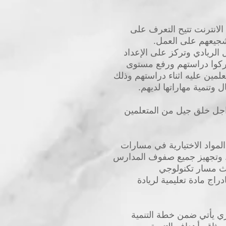
الانترنت تتيح التعرف على
تشجيعهم على العمل.
الريادي وتركز على الإعداد
 تركوا دراستهم ورفع مستوى
لمين عليه اثناء دراستهم وذلك
وتنمية مهاراتها لديهم.
اجل خلق جيل من المتعلمين
المواد الاختيارية في مسارات
مية. وتجهيز جميع صفوف المدارس
داث مسار تكنولوجي
بادراج مادة تعليمية لريادة
ري يأتي ضمن خطة التنمية