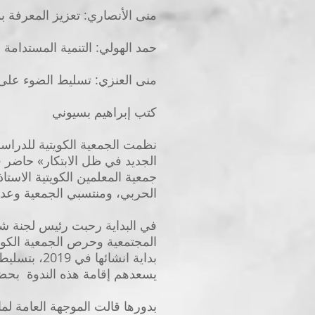
منى الأنصاري: تعزيز المعرفة ب
حمد الهولي: التنمية المستدا
منى العنزي: تسليط الضوء على أه
كتب إبراهيم بسيوني
نظمت الجمعية الكويتية للدراسات
الجديد في ظل الابتكار» حاضر في
جمعية المعلمين الكويتية الاست
الحربي، ومنتسبي الجمعية وعدد 
في البداية رحبت رئيس لجنة شؤو
المجتمعية وحرص الجمعية الكويتي
بداية انشا
يسعدهم إقامة هذه الندوة بحضور
بدورها قالت الموجهة العامة لماد