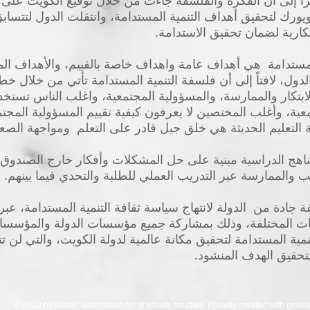
راً إلى أن الفكرة والفلسفة جاءت من خلال توقيع الكويت على 
ة في عام2015 في نيويورك لتحقيق أهداف التنمية المستدامة، وانتقلت الدول ل
بتكارية لضمان تحقيق الاستدامة.
مستدامة هي أهداف عامة واهداف خاصة بالقييم، والأهداف المت
لدول، لافتاً إلى أن فلسفة التنمية المستدامة تأتي من خلال خطة
ابتكار والممارسة، والمسؤولية المجتمعية، واغلب الناس تستخد
عية، وأغلب المختصين لا يعرفون كيفية تقييم المسؤولية المجتم
 التعليم الحديثة هي خلق جيل قادر على التعلم ومواجهة الصع
ناهج الدراسية مبنية على حل المشكلات وأفكار خارج الصندوق 
والممارسة عبر التدريب العملي للطلبة والتحدي فيما بينهم.
دة من الدولة لانتهاج سياسة ثقافة التنمية المستدامة، عبر 
ت المختلفة، وذلك بمشاركة جميع مؤسسات الدولة والمؤسسات 
نمية المستدامة لتحقيق مكانة عالمية لدولة الكويت، والتي لن 
لتحقيق الهدف المنشود.
© 2019 by kuwait association for graduate strudies. Proudly created with
geeks