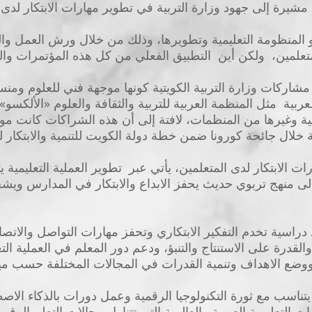
 مشيرة إلى جهود وزارة التربية في تطوير مهارات الابتكار لدى 
 المنظومة التعليمية وتطويرها، وذلك من خلال ورش العمل وال
لمتعلمين، ولكن أين التطبيق الفعلي من كل هذه المؤتمرات والم
مشاركات وزارة التربية الكويتية كونها موجهة فني للعلوم ومنسق
عربية مثل المنظمة العربية للتربية والثقافة والعلوم «الألكسو
بية وغيرها من المنظمات، لافتة إلى أن هذه الشراكات كانت مو
لال جائحة كورونا ضمن خطة دولة الكويت للتنمية والابتكار لت
 الابتكار لدى المتعلمين، يأتي عبر تطوير العملية التعليمية ي
 منهج تربوي حديث يحفز الابداع والابتكار في المدارس ويشجع 
راسية تخدم التفكير الابتكاري وتحفز مهارات التواصل والاتص
 والقدرة على الاستنتاج والتنبؤ، ودعم دور المعلم في العملية ا
ضع الاهداف وتنمية القدرات في المجالات المختلفة حسب ميو
يتناسب مع ثورة التكنولوجيا الرقمية وعمل دورات بالذكاء الاص
التعليمية العربية والعالمية التي تتناول مجالات التعلم الرقمي