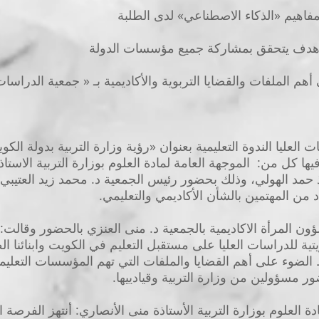
مفاهيم «الذكاء الاصطناعي» لدى الطلبة
مة هدف يتحقق بمشاركة جميع مؤسسات الدولة
م الملفات والقضايا التربوية والأكاديمية بـ « جمعية الدراسات 
 العليا الندوة التعليمية بعنوان «رؤية وزارة التربية بدولة ال
ها كل من: الموجهة العامة لمادة العلوم بوزارة التربية الاست
اذ حمد الهولي، وذلك بحضور رئيس الجمعية د. محمد زيد العتيب
من المهتمين بالشأن الأكاديمي والتعليمي.
ن المرأة الاكاديمية بالجمعية د. منى العنزي بالحضور وقالت: 
ة للدراسات العليا على مستقبل التعليم في الكويت وابنائنا الط
ئها في 2019، بتسليط الضوء على أهم القضايا والملفات التي تهم المؤسسات التع
 مسؤولين من وزارة التربية وقيادييها.
ة العلوم بوزارة التربية الأستاذة منى الأنصاري: أنتهز الفرصة ال