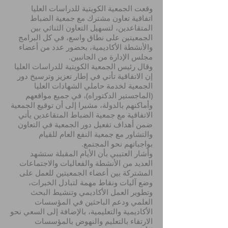
وقعت الجمعية الكويتية للدراسات العليا
اتفاقية تعاون مشترك مع جمعية الضباط
المتقاعدين، لتسهيل التعاون الثنائي بين
الجمعيتين على نطاق واسع، في كل البرامج
والأنشطة الأكاديمية، بحضور عدد من أعضاء
مجلس الإدارة من الجانبين.
وقال رئيس الجمعية الكويتية للدراسات العليا
إن الاتفاقية تأتي في إطار تعزيز وترسيخ دور
الجمعية لخدمة حاملي الشهادات العليا
(الماجستير الدكتوراه)، في جميع مواقعهم
وأماكنهم بالدولة، مشيرا إلى أن توقيع الجمعية
الاتفاقية مع جمعية الضباط المتقاعدين يأتي
ضمن أهداف تفعيل دور الجمعية في التعاون
والتشاور مع جمعية النفع العام للقيام
بواجباتهم نحو المجتمع.
وأشار العتيبي بأن الأيام المقبلة ستشهد
العديد من الأنشطة والفعاليات والاجتماعات
المشتركة بين أعضاء الجمعيتين للعمل على
وضع آليات ونقاط مهمة لتبادل الخبرات،
وتطوير العمل الأكاديمي وتنشيط البحث
العلمي ودعم الباحثين في المؤسسات
الأكاديمية والتعليمية، بالإضافة إلى السعي نحو
الارتقاء بالتعليم والنهوض بالمؤسسات