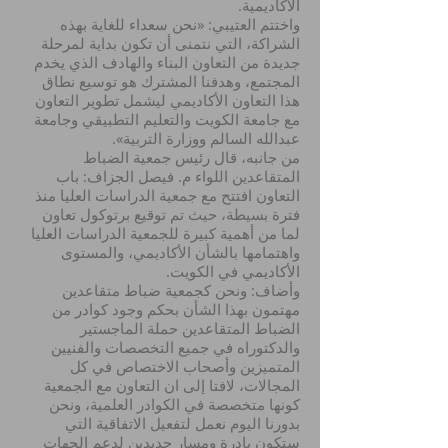
الأكاديمية.
واختتم العتيبي: «نحن سعداء للغاية بهذه
الشراكة، التي نتمنى أن تكون بداية لمرحلة
جديدة من التعاون البناء والهادف الذي يخدم
المجتمع، وهدفنا المشترك هو توسيع نطاق
هذا التعاون الأكاديمي ليشمل تطوير التعاون
مع جامعة الكويت والتعليم التطبيقي وجامعة
عبدالله السالم ووزارة التربية».
من جانبه، قال رئيس جمعية الضباط
المتقاعدين اللواء م. فيصل الجزاف: باب
التعاون افتتح مع جمعية الدراسات العليا منذ
فترة بسيطة، حيث تم توقيع برتوكول تعاون
لما من أهمية كبيرة للجمعية الدراسات العليا
واهتمامها بالشأن الأكاديمي، والمستوى
الأكاديمي في الكويت.
وأضاف: ونحن كجمعية ضباط متقاعدين
مهتمون بهذا الشأن بحكم وجود كوادر من
الضباط المتقاعدين حملة الماجستير
والدكتوراه في جميع التخصصات والفنيين
المتميزين وأصحاب الاختصاص في كل
المجالات، لافتا إلى ان التعاون مع الجمعية
كونها متخصصة في الكوادر العلمية، ونحن
بدورنا اليوم نعمل لتفعيل الاتفاقية التي
ستكون بادرة ومسار جديدين لدعم الجهات