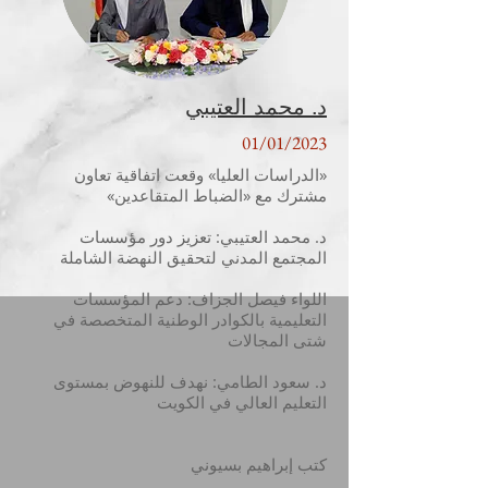
د. محمد العتيبي
01/01/2023
«الدراسات العليا» وقعت اتفاقية تعاون
مشترك مع «الضباط المتقاعدين»
د. محمد العتيبي: تعزيز دور مؤسسات
المجتمع المدني لتحقيق النهضة الشاملة
اللواء فيصل الجزاف: دعم المؤسسات
التعليمية بالكوادر الوطنية المتخصصة في
شتى المجالات
د. سعود الطامي: نهدف للنهوض بمستوى
التعليم العالي في الكويت
كتب إبراهيم بسيوني