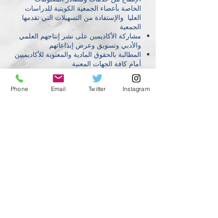
الخاصة بأعضاء الجمعية الكويتية للدراسات
العليا والإستفادة من التسهيلات التي تقدمها
الجمعية
مشاركة الأكاديمين على نشر إنتاجهم العلمي
والأدبي وتسويق وعرض إبداعاتهم
المطالبة بالحقوق المادية والمعنوية للأكاديميين
أمام كافة الجهات المعنية
المشاركة بالمؤتمرات العلمية والندوات
والملتقيات العلمية وتطوير المعلومات
Phone
Email
Twitter
Instagram
والمعارف لدى المنتسبين للرقي بمستواهم
العلمي
مساعدة الجمعية للباحثين تظهر في إتاحة
فرص عمل في الجامعات والمؤسسات البحثية
والعلمية
© 2019 by kuwait association for graduate strudies.
Proudly created with
geekspond.com