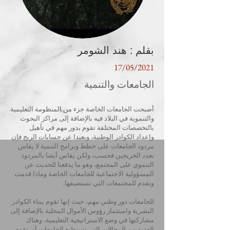
بقلم : هند الشومر
17/05/2021
الجامعات والتنمية
أصبحت الجامعات الخاصة جزء من المنظومة التعليمية
والتنموية في البلاد فيه بالإضافة إلى مراكز البحوث
بالتخصصات المختلفة تقوم بدور مهم في تأهيل
وإعداد الكوادر الوطنية، وبعيدا عن حسابات الربح فإن
مردود الجامعات على خطط وبرامج التنمية لا يقاس
بعدد الخريجين فحسب، ولكن يقاس أيضا بالمردود
التنموي على المجتمع، وهو ما يدفعنا للحديث عن
المسؤولية الاجتماعية للجامعات الخاصة وماذا قدمت
وتقدم للمجتمعات التي تستضيفها.
للجامعات دور وطني مهم، حيث إنها تقوم ببناء الكوادر
البشرية واستثمار رؤوس الأموال المحلية بالإضافة إلى
مشاركتها في وضع الاستراتيجية التعليمية، وهناك
العديد من المجالات التي تستطيع الجامعات أن تقوم