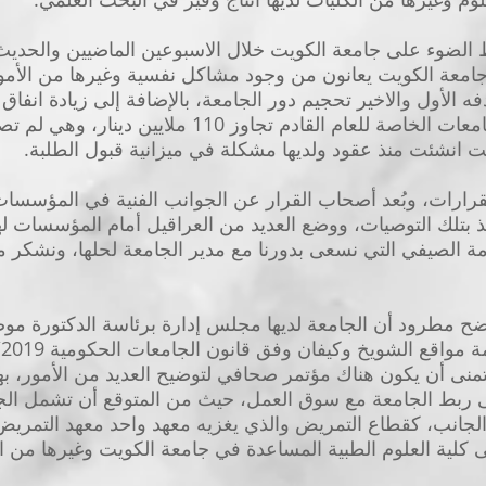
لضوء على جامعة الكويت خلال الاسبوعين الماضيين والحديث 
امعة الكويت يعانون من وجود مشاكل نفسية وغيرها من الأمو
 الأول والاخير تحجيم دور الجامعة، بالإضافة إلى زيادة انفاق 
 انشئت منذ عقود ولديها مشكلة في ميزانية قبول الطلبة.
لقرارات، وبُعد أصحاب القرار عن الجوانب الفنية في المؤسسات
أخذ بتلك التوصيات، ووضع العديد من العراقيل أمام المؤسسات
مة الصيفي التي نسعى بدورنا مع مدير الجامعة لحلها، ونشكر م
ضح مطرود أن الجامعة لديها مجلس إدارة برئاسة الدكتورة مو
تمنى أن يكون هناك مؤتمر صحافي لتوضيح العديد من الأمور، ب
ى ربط الجامعة مع سوق العمل، حيث من المتوقع أن تشمل ال
الجانب، كقطاع التمريض والذي يغزيه معهد واحد معهد التمريض با
لى كلية العلوم الطبية المساعدة في جامعة الكويت وغيرها من 