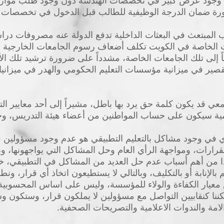
ى وجود عرض كبير في تخصصات الهندسة دون وجود طلب موازي ل
ورة ضمان الدرجة الوظيفية للطالب قبل الدخول في تخصصات م
المبتعث في البعثات الداخلية تدفع الدولة عنه مصروفات دراسية 
عات الخاصة في الكويت تكلف أضعاف رسوم الجامعات الخارجية ذ
يعاً إلى تلك الجامعات الخاصة، مشدداً على ضرورة ترشيد تلك
قصير في ميزانية مؤسسات التعليم الحكومي والهدر في ميزانيا
عي قد يكون كلمة حق يرد بها باطل، مشيراً إلى أحد معايير الت
ية سيكون على حساب المواطنين من أعضاء هيئة التدريس، وحمل
ي في وجود مشاكل بالتعليم التطبيقي هو عدم وجود مسؤولين ف
لقرارات، ومواجهة الرأي العام وحل المشاكل التي يواجهونها، 
ا من أهم أسباب عدم حل العديد من المشاكل في التطبيقي، خا
بالإنابة أو بالتكليف، وبالتالي لا يستطيعون اتخاذ أي قرار، و
ار الكفاءة والولاء للمؤسسة، وليس على اساس المحسوبية وا
ننا كنقابيين التواصل مع مسؤولين لا يملكون قرار، وستكون وس
مة والندوات الاعلامية والتصريحات الصحفية.