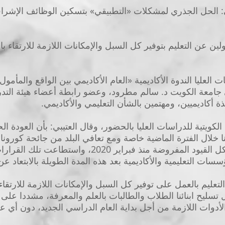
ي: الحل الجذري لمشكلات «التطبيقي» بتسكين الوظائف الإشراف
ين عن التعليم بتوفير كل السبل والإمكانات اللازمة للارتقاء با
 العليا الندوة الأكاديمية «العام الأكاديمي بين الواقع والمأ
جامعة الكويت د. سالم مطرود، وعضو رابطة أعضاء هيئة التد
 أكاديميين، ومهتمين بالشأن التعليمي والأكاديمي.
لكويتية للدراسات العليا بالحضور، وقال العتيبي: بأن العودة 
تنا خلال الفترة الماضية خاصة ومع تعافي البلد من جائحة كورون
عودة الحياة إلى طبيعتها وإلغاء كل القيود المفروضة من
ات التعليمية والأكاديمية بعد هذه المدة الطويلة بالابتعاد ع
تعليم بالعمل على توفير كل السبل والإمكانات اللازمة للارتقاء
ل تسليح ابنائنا الطلاب والطالبات بالعلم والمعرفة، مشددا على
لأدوات اللازمة من أجل بداية العام الدراسي الجديد، دون أي 