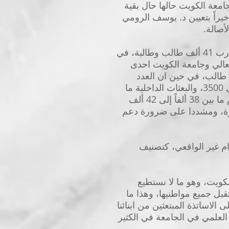
معة الكويت حالها حال بقية
مدة 6 أشهر، وذلك بعد أن تأملوا خيراً بتعيين د. يوسف الرومي
وأضاف مطرود لا يخفى على أحد ان الكويت واجهت مخرجات من التعليم العام تجاوزت ما يقارب 41 ألف طالب وطالبة، في
عالي وجامعة الكويت احدى
ستقطبت كحد أقصى فوق قدرتها الاستيعابية مستقبلة أكثر من 10 آلاف طالب، في حين ان العدد
الاكبر توجه إلى التعليم التطبيقي بما يقارب 21 ألف طالب وطالبة، والبعثات الداخلية وصول إلى 3500، والبعثات الداخلية ما
يقارب 5 آلاف طالب، لافتاً إلى انه من المتوقع ان تتراوح أعداد خريجي الثانوية العامة هذا العام ما بين 38 ألفاً إلى 42 ألف
بيرة، ومشددا على ضرورة دعم
م غير الواقعي، كتصنيف
الكويت، وهو ما لا نستطيع
بل جميع مواطنيها، وهذا ما
لاساتذة المبتعثين من ابنائنا
 العلمي في الجامعة في الكثير