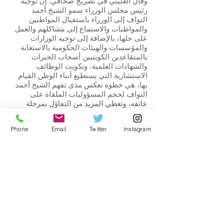
وقال العتيبي في تصريح صحافي: إن توجيه
رئيس مجلس الوزراء سمو الشيخ أحمد
النواف إلى الوزراء باستقبال المواطنين
والمواطنات والاستماع إلى مشاكلهم والعمل
على حلها، بالإضافة إلى توجيه الوزارات
والمؤسسات والهيئات الحكومية بالاستعانة
بالمتقاعدين الكويتيين أصحاب الخبرات
والشهادات العلمية، وتكويت الوظائف
الاستشارية التي يستطيع أبناء الوطن القيام
بها، هي خطوة تعكس مدى تفهم الشيخ أحمد
النواف لحجم المسؤوليات الملقاة على
عاتقه، وتعطي المزيد من التفاؤل بمرحلة
جديدة ستعيشها البلاد نحو المزيد من التطور
والإصلاح.
Phone
Email
Twitter
Instagram
وأضاف العتيبي بأنه آن الاوان النظر إلى أبناء
الوطن أصحاب الشهادات العليا من حاملي
«الماجستير والدكتوراه» للاستفادة من
خبراتهم العلمية والعملية في النهوض بالكويت
وتطوير مؤسساتها والبنى التحتية بالمشاركة
في المشاريع الوطنية للوصول إلى كويت
جديدة 2035.
وناشد العتيبي سمو رئيس مجلس الوزراء