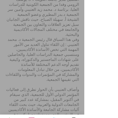
الرومي وفدا من الجمعية الكويتية للدراسات
العليا، برئاسة د. محمد زيد العتيبي وأمين سر
الجمعية د.بدر المطيري وعضو الجمعية
الشيخة أ. سهيلة الصباح، حيث ناقش الجانبان
سبل تعزيز العلاقات والتعاون بين الجمعية
والجامعة في مختلف المجالات الأكاديمية
والبحثية.
وفي هذا السياق قال رئيس الجمعية د. محمد
العتيبي : إن اللقاء تناول العديد من الأمور
المهمة التي تخص الأساتذة الأكاديميين،
ومنتسبي جمعية الدراسات العليا، والحاصلين
على شهادات الماجستير والدكتوراه، وكيفية
تقديم أوجه الدعم المختلفة للأساتذة
الأكاديميين، من خلال تبادل المعلومات
والمشاركة في المؤتمرات والندوات واللقاءات
التي تقيمها الجمعية.
وأضاف العتيبي بأن الحوار تطرق إلى فعاليات
المؤتمر الدولي الأول للجمعية، الذي سيقام
في أكتوبر المقبل، بمشاركة عدد كبير من
الجامعات الدولية والعربية، حيث بحث اللقاء
آليات مشاركة الجامعة والأساتذة الأكاديميين
في المؤتمر الذي يعد نقطة تحول كبيرة في